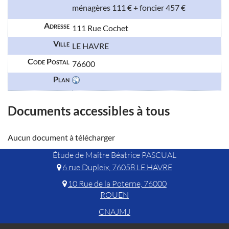
ménagères 111 € + foncier 457 €
Adresse
111 Rue Cochet
Ville
LE HAVRE
Code Postal
76600
Plan
Documents accessibles à tous
Aucun document à télécharger
Étude de Maître Béatrice PASCUAL
6 rue Dupleix, 76058 LE HAVRE
10 Rue de la Poterne, 76000
ROUEN
CNAJMJ