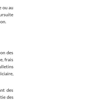
e ou au
oursuite
ion.
ion des
, frais
ulletins
iciaire,
ant des
ntie des