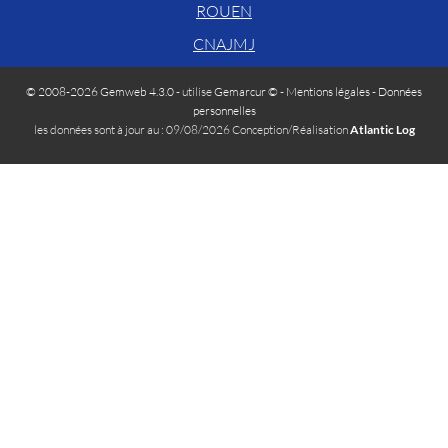
ROUEN
CNAJMJ
© 2008-2026 Gemweb 4.3.0
- utilise
Gemarcur ©
-
Mentions légales
-
Données
personnelles
les données sont à jour au : 09/08/2026 Conception/Réalisation
Atlantic Log