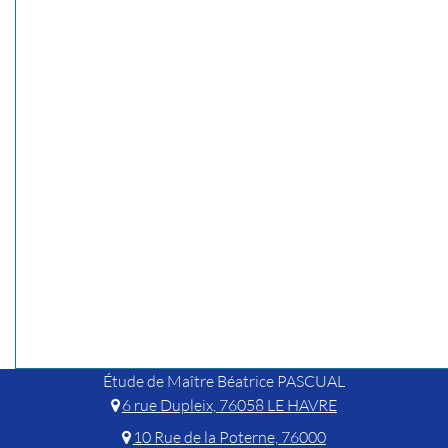
Étude de Maître Béatrice PASCUAL
6 rue Dupleix, 76058 LE HAVRE
10 Rue de la Poterne, 76000