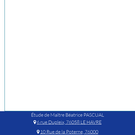
Étude de Maître Béatrice PASCUAL
6 rue Dupleix, 76058 LE HAVRE
10 Rue de la Poterne, 76000