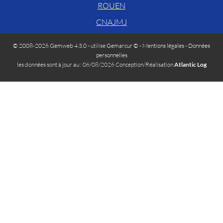
ROUEN
CNAJMJ
© 2008-2026 Gemweb 4.3.0
- utilise
Gemarcur ©
-
Mentions légales
-
Données
personnelles
les données sont à jour au : 06/08/2026 Conception/Réalisation
Atlantic Log