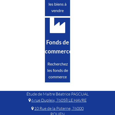
les biens à
vendre
Fonds de
commerce
Recherchez
les fonds de
commerce
Étude de Maître Béatrice PASCUAL
6 rue Dupleix, 76058 LE HAVRE
10 Rue de la Poterne, 76000
ROUEN