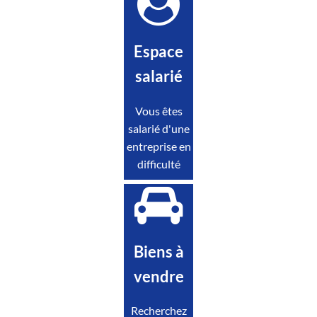
Espace
salarié
Vous êtes
salarié d'une
entreprise en
difficulté
Biens à
vendre
Recherchez