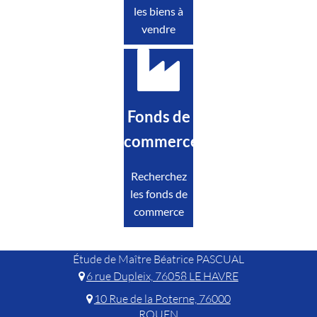
les biens à
vendre
Fonds de
commerce
Recherchez
les fonds de
commerce
Étude de Maître Béatrice PASCUAL
6 rue Dupleix, 76058 LE HAVRE
10 Rue de la Poterne, 76000
ROUEN