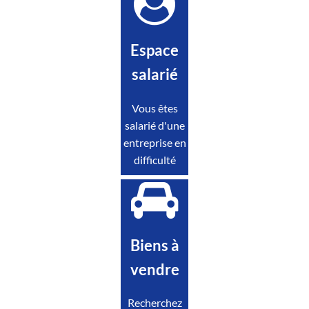
Espace
salarié
Vous êtes
salarié d'une
entreprise en
difficulté
Biens à
vendre
Recherchez